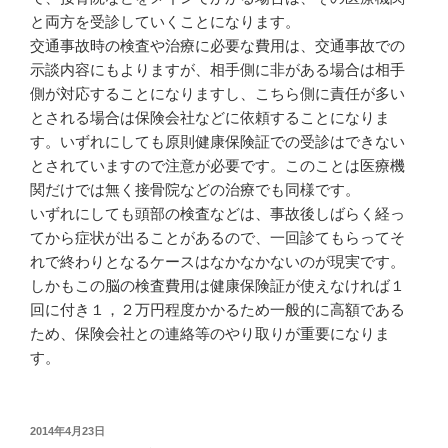
と両方を受診していくことになります。
交通事故時の検査や治療に必要な費用は、交通事故での
示談内容にもよりますが、相手側に非がある場合は相手
側が対応することになりますし、こちら側に責任が多い
とされる場合は保険会社などに依頼することになりま
す。いずれにしても原則健康保険証での受診はできない
とされていますので注意が必要です。このことは医療機
関だけでは無く接骨院などの治療でも同様です。
いずれにしても頭部の検査などは、事故後しばらく経っ
てから症状が出ることがあるので、一回診てもらってそ
れで終わりとなるケースはなかなかないのが現実です。
しかもこの脳の検査費用は健康保険証が使えなければ１
回に付き１，２万円程度かかるため一般的に高額である
ため、保険会社との連絡等のやり取りが重要になりま
す。
投
2014年4月23日