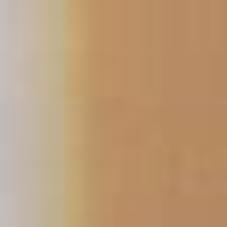
コ
ン
テ
ン
ツ
へ
ス
キ
ッ
プ