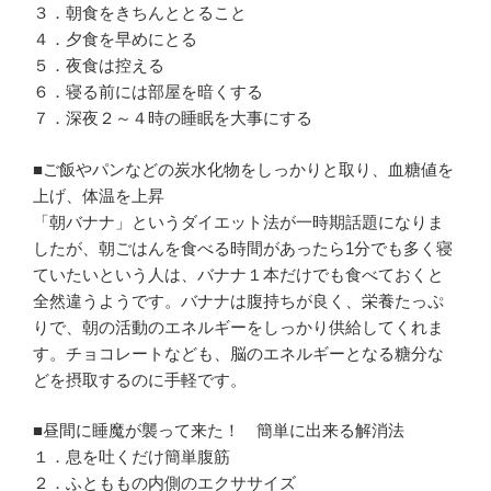
３．朝食をきちんととること
４．夕食を早めにとる
５．夜食は控える
６．寝る前には部屋を暗くする
７．深夜２～４時の睡眠を大事にする
■ご飯やパンなどの炭水化物をしっかりと取り、血糖値を
上げ、体温を上昇
「朝バナナ」というダイエット法が一時期話題になりま
したが、朝ごはんを食べる時間があったら1分でも多く寝
ていたいという人は、バナナ１本だけでも食べておくと
全然違うようです。バナナは腹持ちが良く、栄養たっぷ
りで、朝の活動のエネルギーをしっかり供給してくれま
す。チョコレートなども、脳のエネルギーとなる糖分な
どを摂取するのに手軽です。
■昼間に睡魔が襲って来た！ 簡単に出来る解消法
１．息を吐くだけ簡単腹筋
２．ふとももの内側のエクササイズ