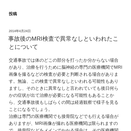
投稿
投
2014年4月24日
稿
事故後のMRI検査で異常なしといわれたこ
日:
とについて
交通事故では体のどこの部分を打ったか分からない場合
があり、治療を行うために脳神経の専門の医療機関でMRI
画像を撮るなどの検査が必要と判断される場合がありま
す。無論、この検査で異常なしといわれる可能性もあり
ますし、そのときに異常なしと言われていても後日何ら
かの症状が出て治療が必要になる可能性もあることか
ら、交通事故後もしばらくの間は経過観察で様子を見る
ことになるでしょう。
治療は専門の医療機関でも接骨院などでも行える場合が
ありますが、MRI画像が撮れる医療機関は限られますの
で、接骨院などをメインでかかる場合は、その医療機関