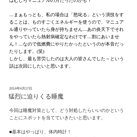
はむしろマニュアルの方だったのかも？
…まぁもっとも、私の場合は「怒叱る」という演技をす
ることは、ものすごくエネルギーを使うので、マニュア
ル通りやっていたら身が持ちません…あの炎天下でそれ
をやっていたら熱射病確定なわけです…割にあいませ
ん！…なので低燃費にやりたかったというのが本音だっ
たりします。
笑
(
)
しかし、最も苦労したのは大人の皆さんでした～という
話は次回にしたいと思います。
投
2014年4月17日
稿
猛烈に迫りくる睡魔
日:
今回は睡魔対策として、どう対処したらいいのかという
ことにスポットを当てていきたいと思います。
■基本はやっぱり、体内時計！