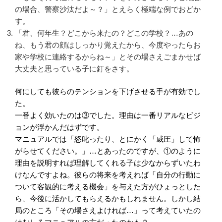
の場合、警察沙汰だよ～？」とえらく極端な例でおどか
す。
「君、何年生？どこから来たの？どこの学校？…あの
ね、もう君の顔はしっかり覚えたから、今度やったらお
家や学校に連絡するからね～」とその場さえごまかせば
大丈夫と思っている子に釘をさす。
何にしても彼らのテンションを下げさせる手が有効でし
た。
一番よく効いたのは③でした。理由は一番リアルなビジ
ョンが浮かんだはずです。
マニュアルでは「怒叱ったり、とにかく「威圧」して怖
がらせてください。」…とあったのですが、①のように
理由を説明すれば理解してくれる子は少なからずいたわ
けなんですよね。彼らの将来を考えれば「自分の行動に
ついて客観的に考える機会」を与えた方がひょっとした
ら、今後に活かしてもらえるかもしれません。しかし結
局のところ「その場さえよければ…」って考えていたの