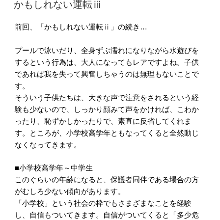
稿
かもしれない運転ⅲ
日:
前回、「かもしれない運転ⅱ」の続き…
プールで泳いだり、全身ずぶ濡れになりながら水遊びを
するという行為は、大人になってもレアですよね。子供
であれば我を失って興奮しちゃうのは無理もないことで
す。
そういう子供たちは、大きな声で注意をされるという経
験も少ないので、しっかり顔みて声をかければ、こわか
ったり、恥ずかしかったりで、素直に反省してくれま
す。
ところが、小学校高学年ともなってくると全然動じ
なくなってきます。
■小学校高学年～中学生
このぐらいの年齢になると、保護者同伴である場合の方
がむしろ少ない傾向があります。
「小学校」という社会の枠でもさまざまなことを経験
し、自信もついてきます。自信がついてくると「多少危