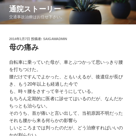
コ
通院ストーリー
ン
交通事故治療はお任せ下さい。
テ
ン
ツ
投
2014年1月7日
投稿者:
SAIGAWADMIN
へ
稿
母の痛み
ス
日:
キ
ッ
自転車に乗っていた母が、車とぶつかって思いっきり腰
プ
を打ちつけた。
腰だけですんでよかった、ともいえるが、後遺症が長び
き、もう20年以上も経過した今で
も、時々腰をさすって辛そうにしている。
もちろん定期的に医者に診せてはいるのだが、なんだか
ちっとも治らない。
そのうち、首が痛いと言い出して、当初原因不明だった
それも腰から来る何らかの影響ら
しいところまでは判ったのだが、どう治療すればいいの
かが判らない。