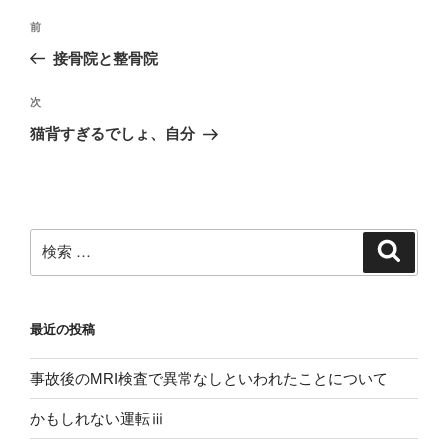
投
過
前
稿
去
接骨院と整骨院
ナ
の
ビ
投
次
次
稿
ゲ
の
猫背すぎるでしょ、自分
投
ー
稿
シ
ョ
ン
検
検
索
索:
最近の投稿
事故後のMRI検査で異常なしといわれたことについて
かもしれない運転ⅲ