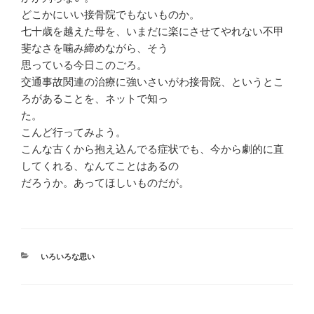
どこかにいい接骨院でもないものか。
七十歳を越えた母を、いまだに楽にさせてやれない不甲
斐なさを噛み締めながら、そう
思っている今日このごろ。
交通事故関連の治療に強いさいがわ接骨院、というとこ
ろがあることを、ネットで知っ
た。
こんど行ってみよう。
こんな古くから抱え込んでる症状でも、今から劇的に直
してくれる、なんてことはあるの
だろうか。あってほしいものだが。
カ
いろいろな思い
テ
ゴ
リ
ー