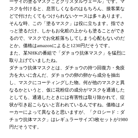
ーザイの塗るマスクことクリスタルヴェール」です。
マ
スクを付けると、息苦しくなるのはもちろん、接客業な
どで付けたくてもつけられないケースは多々あります。
そんな時、この「塗るマスク」は役に立ちます。指でさ
っと塗るだけ、しかもお化粧の上からも塗ることができ
るので、マスクでお化粧落ちしてしまう心配もないのだ
とか。価格は
によると
円だそうです。
amazon
1230
また、某
の番組で「ダチョウ抗体マスク」を猛烈に
NHK
取り上げていましたね。
ダチョウ抗体マスクとは、ダチョウの持つ回復力・免疫
力を大いに含んだ、ダチョウの卵の卵から成分を抽出
し、マスクにコーティングした物。何が他のマスクと異
なるかというと、仮に花粉症の成分がマスクを通過した
としても、通過したときには有害性は取り除かれて、症
状が引き起こらないと言われているんですね。価格はメ
ーカーによって異なると思いますが、「クロシード：ダ
チョウ抗体マスク」はレギュラーサイズ
枚セットが
3
1980
円だそうです。