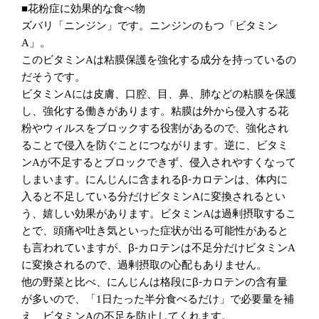
■花粉症に効果的な食べ物
ズバリ「ニンジン」です。ニンジンのもつ「ビタミン
」。
A
このビタミン
は粘膜保護を強化する成分を持っているの
A
だそうです。
ビタミン
には皮膚、口腔、目、鼻、肺などの粘膜を保護
A
し、強化する働きがあります。粘膜は外から侵入する花
粉やウィルスをブロックする役割があるので、強化され
ることで侵入を防ぐことにつながります。逆に、ビタミ
ン
が不足するとブロックできず、侵入されやすくなって
A
しまいます。
にんじんに含まれるβ‐カロテンは、体内に
入ると不足している分だけビタミン
に変換されるとい
A
う、嬉しい効果があります。ビタミン
は過剰摂取するこ
A
とで、頭痛や吐き気といった症状が出る可能性があると
も言われていますが、β‐カロテンは不足分だけビタミン
A
に変換されるので、過剰摂取の心配もありません。
他の野菜と比べ、にんじんは格段にβ‐カロテンの含有量
が多いので、「
日たった半分食べるだけ」で必要量を補
1
え、ビタミン
の不足を防止してくれます。
A