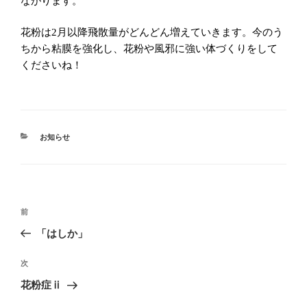
ながります。
花粉は
月以降飛散量がどんどん増えていきます。今のう
2
ちから粘膜を強化し、花粉や風邪に強い体づくりをして
くださいね！
カ
お知らせ
テ
ゴ
リ
ー
投
過
前
稿
去
「はしか」
ナ
の
ビ
投
次
次
稿
ゲ
の
花粉症ⅱ
投
ー