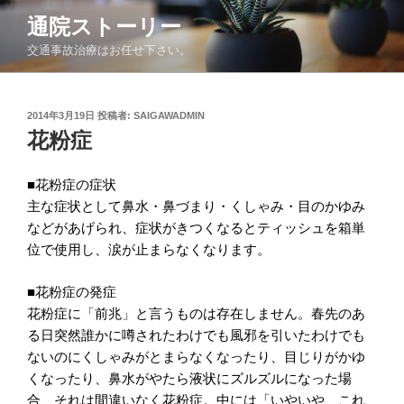
コ
通院ストーリー
ン
交通事故治療はお任せ下さい。
テ
ン
ツ
投
2014年3月19日
投稿者:
SAIGAWADMIN
へ
稿
花粉症
ス
日:
キ
ッ
■花粉症の症状
プ
主な症状として鼻水・鼻づまり・くしゃみ・目のかゆみ
などがあげられ、症状がきつくなるとティッシュを箱単
位で使用し、涙が止まらなくなります。
■花粉症の発症
花粉症に「前兆」と言うものは存在しません。春先のあ
る日突然誰かに噂されたわけでも風邪を引いたわけでも
ないのにくしゃみがとまらなくなったり、目じりがかゆ
くなったり、鼻水がやたら液状にズルズルになった場
合、それは間違いなく花粉症。
中には「いやいや、これ