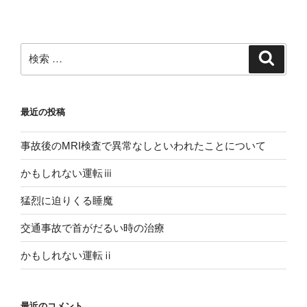
稿
シ
ョ
ン
検
検
索
索:
最近の投稿
事故後のMRI検査で異常なしといわれたことについて
かもしれない運転ⅲ
猛烈に迫りくる睡魔
交通事故で首がだるい時の治療
かもしれない運転ⅱ
最近のコメント