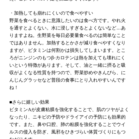
・
加熱しても崩れにくいので食べやすい
野菜を食べるときに意識したいのは食べ方です。やれ火
を通すとよくない。水に浸しすぎるとよくないなど…あ
りますよね。生野菜を毎日必要量食べるのは簡単なこと
ではありません。加熱するとかさが減り食べやすくなり
ますが、ビタミンは何割かは損失してしまいます。
とこ
ろがニンジンのもつβ‐カロテンは熱を加えても壊れにく
いという特徴があります。そして、油と一緒に摂ると吸
収がよくなる性質を持つので、野菜炒めやきんぴら、に
んじんグラッセなど普段の食事にとり入れやすいんです
ね！
■さらに嬉しい効果
ビタミン
が皮膚粘膜を強化することで、肌のツヤがよく
A
なったり、ニキビの予防やドライアイの予防にも効果的
です。また、鼻や口腔、肺の粘膜を強化することでウイ
ルスの侵入を防ぎ、風邪をひきづらい体質づくりにもつ