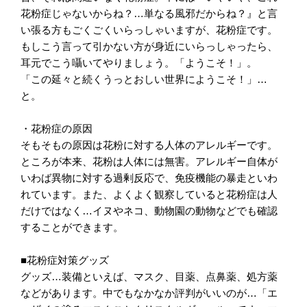
花粉症じゃないからね？…単なる風邪だからね？』と言
い張る方もごくごくいらっしゃいますが、花粉症です。
もしこう言って引かない方が身近にいらっしゃったら、
耳元でこう囁いてやりましょう。「ようこそ！」。
「この延々と続くうっとおしい世界にようこそ！」…
と。
・花粉症の原因
そもそもの原因は花粉に対する人体のアレルギーです。
ところが本来、花粉は人体には無害。アレルギー自体が
いわば異物に対する過剰反応で、免疫機能の暴走といわ
れています。また、よくよく観察していると花粉症は人
だけではなく…イヌやネコ、動物園の動物などでも確認
することができます。
■花粉症対策グッズ
グッズ…装備といえば、マスク、目薬、点鼻薬、処方薬
などがあります。
中でもなかなか評判がいいのが…「エ