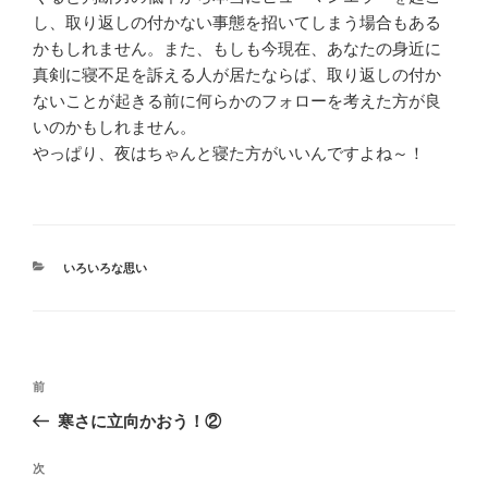
し、取り返しの付かない事態を招いてしまう場合もある
かもしれません。また、もしも今現在、あなたの身近に
真剣に寝不足を訴える人が居たならば、取り返しの付か
ないことが起きる前に何らかのフォローを考えた方が良
いのかもしれません。
やっぱり、夜はちゃんと寝た方がいいんですよね～！
カ
いろいろな思い
テ
ゴ
リ
ー
投
過
前
稿
去
寒さに立向かおう！②
ナ
の
ビ
投
次
次