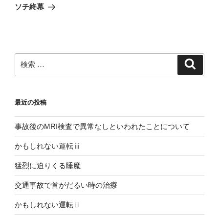
稿
ゲ
の
ソチ終幕
投
ー
稿
シ
ョ
ン
検
検
索
索:
最近の投稿
事故後のMRI検査で異常なしといわれたことについて
かもしれない運転ⅲ
猛烈に迫りくる睡魔
交通事故で首がだるい時の治療
かもしれない運転ⅱ