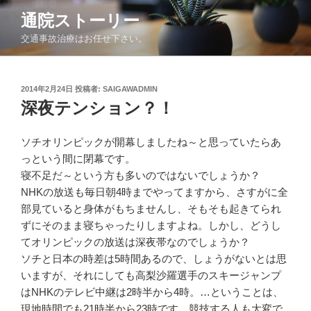
コ
通院ストーリー
ン
交通事故治療はお任せ下さい。
テ
ン
ツ
投
2014年2月24日
投稿者:
SAIGAWADMIN
へ
稿
深夜テンション？！
ス
日:
キ
ッ
ソチオリンピックが開幕しましたね～と思っていたらあ
プ
っという間に閉幕です。
寝不足だ～という方も多いのではないでしょうか？
NHKの放送も毎日朝4時までやってますから、さすがに全
部見ていると身体がもちませんし、そもそも起きてられ
ずにそのまま寝ちゃったりしますよね。しかし、どうし
てオリンピックの放送は深夜帯なのでしょうか？
ソチと日本の時差は5時間あるので、しょうがないとは思
いますが、それにしても高梨沙羅選手のスキージャンプ
はNHKのテレビ中継は2時半から4時。…ということは、
現地時間でも21時半から23時です。競技する人も大変で