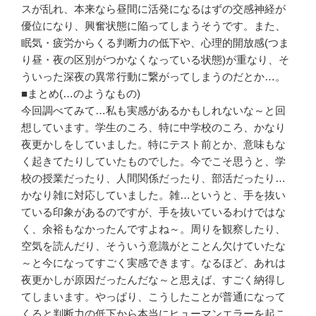
スが乱れ、本来なら昼間に活発になるはずの交感神経が
優位になり、興奮状態に陥ってしまうそうです。また、
眠気・疲労からくる判断力の低下や、心理的開放感(つま
り昼・夜の区別がつかなくなっている状態)が重なり、そ
ういった深夜の異常行動に繋がってしまうのだとか…。
■まとめ(…のようなもの)
今回調べてみて…私も実感があるかもしれないな～と回
想しています。学生のころ、特に中学校のころ、かなり
夜更かしをしていました。特にテスト前とか、意味もな
く起きてたりしていたものでした。今でこそ思うと、学
校の授業だったり、人間関係だったり、部活だったり…
かなり雑に対応していました。雑…というと、手を抜い
ている印象があるのですが、手を抜いているわけではな
く、余裕もなかったんですよね～。周りを観察したり、
空気を読んだり、そういう意識がとことん欠けていたな
～と今になってすごく実感できます。なるほど、あれは
夜更かしが原因だったんだな～と思えば、すごく納得し
てしまいます。やっぱり、こうしたことが普通になって
くると判断力の低下から本当にヒューマンエラーを起こ