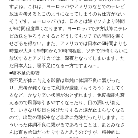
すよね。これは、ヨーロッパやアメリカなどでのテレビ
放送を考えるとこのようになってしまうのも仕方がない
そうです。ヨーロッパでは、日本とは逆でソチより時間
が5時間程度早くなります。ヨーロッパで夕方以降にテレ
ビ放送をやろうとするとどうしてもソチでの時間を遅く
せざるを得ない。また、アメリカでは日本の5時間よりも
時差が大きく9時間から10時間程度。ソチで19時くらいに
放送するとアメリカでは、深夜となってしまいます。た
だ日本人は、寝不足になる一方ですよね～。
■寝不足の影響
寝不足が体に与える影響は単純に体調不良に繋がった
り、思考が鈍くなって意識が朦朧（もうろう）としてく
るなど、かなり辛い状態がおとずれます。免疫機能も衰
えるので風邪等引きやすくなったり、目の潤いが衰え
て、いきなり朝日を浴びたりすると涙が止まらなくなる
ので、出勤の運転中など非常に危険だったりします。こ
ういった体調不良に繋がるであろうことは、割とみなさ
んは百も承知だったりすると思うのですが、精神的に