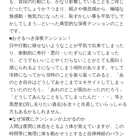
も、普段の行動にも、かなり影響していることをご存じ
だったでしょうか？つまり、眠さや倦怠感から、極端な
無感動・無気力になったり、恥ずかしい事を平気でしで
かしてしまう…といった典型的な深夜テンションのこと
です。
■おそるべき深夜テンション！
日中行動に移せないようなことが平気で出来てしまった
り、衝動的に奇行・悪行・いたずらに走ってしまった
り、どうでもいいことやくだらないことがとても面白く
感じられるようになってしまう傾向があります。そして
冷静になってから当時のことを振り返ってみると、「あ
のとき自分はどうしてあそこまでエキサイトしてしまっ
ていたのだろう」「あれのどこが面白かったのだろう」
「どうしてあんなことをしてしまったんだ・・・」等と
黒歴史(消し去りたい過去)を次々と生産していらっしゃる
方もあるかもしれません。
■なぜ深夜にテンションが上がるのか
人間は夜間に休息をとるよう体が覚えていますが、この
時間帯に無理に体を動かそうとすると自律神経のバラン